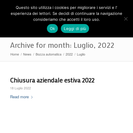
Questo sito utilizza i cookies per migliorare i servizi e l'
esperienza dei lettori. Se decidi di continuare la navigazione
consideriamo che accetti il loro uso.
Ok
Leggi di più
Archive for month: Luglio, 2022
Home
/
News
/
Bozza automatica
/
2022
/
Luglio
Chiusura aziendale estiva 2022
18 Luglio 2022
Read more