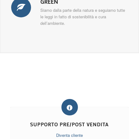
GREEN
Siamo dalla parte della natura e seguiamo tutte
le leggi in fatto di sostenibilità e cura
dell’ambiente.
CUSTOMER CARE AND WEB
SERVICES
Qui trovi vari modi per contattarci, o per accedere ai nostri
prodotti
SUPPORTO PRE/POST VENDITA
Diventa cliente