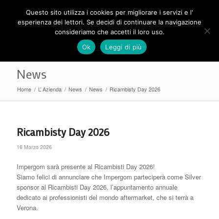
Questo sito utilizza i cookies per migliorare i servizi e l'
esperienza dei lettori. Se decidi di continuare la navigazione
consideriamo che accetti il loro uso.
Ok
Leggi di più
News
Home
/
L’ Azienda
/
News
/
News
/
Ricambisty Day 2026
Ricambisty Day 2026
16 Marzo 2026
Impergom sarà presente al Ricambisti Day 2026!
Siamo felici di annunciare che Impergom parteciperà come Silver
sponsor al Ricambisti Day 2026, l’appuntamento annuale
dedicato ai professionisti del mondo aftermarket, che si terrà a
Verona.